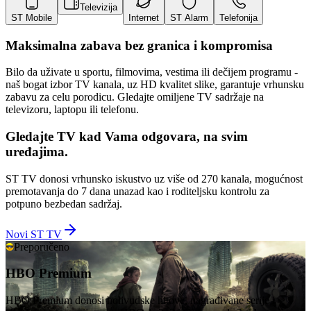
Televizija
ST Mobile
Internet
ST Alarm
Telefonija
Maksimalna zabava bez granica i kompromisa
Bilo da uživate u sportu, filmovima, vestima ili dečijem programu -
naš bogat izbor TV kanala, uz HD kvalitet slike, garantuje vrhunsku
zabavu za celu porodicu. Gledajte omiljene TV sadržaje na
televizoru, laptopu ili telefonu.
Gledajte TV kad Vama odgovara, na svim
uređajima.
ST TV donosi vrhunsko iskustvo uz više od 270 kanala, mogućnost
premotavanja do 7 dana unazad kao i roditeljsku kontrolu za
potpuno bezbedan sadržaj.
Novi ST TV
Preporučeno
HBO Premium
HBO Premium donosi holivudske hitove, nagrađivane serije i