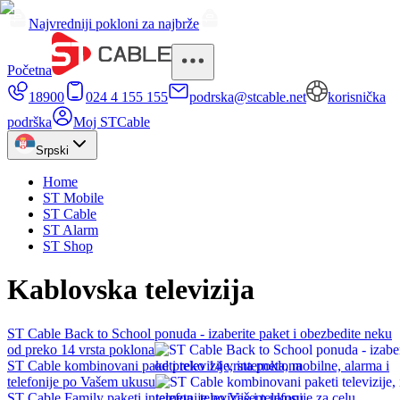
Najvredniji pokloni za najbrže
Početna
18900
024 4 155 155
podrska@stcable.net
korisnička
podrška
Moj STCable
Srpski
Home
ST Mobile
ST Cable
ST Alarm
ST Shop
Kablovska televizija
ST Cable Back to School ponuda - izaberite paket i obezbedite neku
od preko 14 vrsta poklona
ST Cable kombinovani paketi televizije, interneta, mobilne, alarma i
telefonije po Vašem ukusu
ST Cable Family paketi interneta, televizije i telefonije za celu