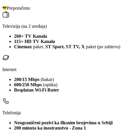
Preporučeno
Televizija
(na 2 uređaja)
260+ TV Kanala
115+ HD TV Kanala
Cinemax
paket,
ST Sport, ST TV, X
paket (po zahtevu)
Internet
200/15 Mbps
(bakar)
600/250 Mbps
(optika)
Besplatan Wi-Fi Ruter
Telefonija
Neograničeni pozivi ka fiksnim brojevima u Srbiji
200 minuta ka inostranstvu - Zona 1