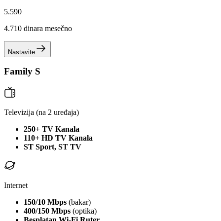
5.590
4.710
dinara mesečno
Nastavite
Family S
Televizija
(na 2 uređaja)
250+ TV Kanala
110+ HD TV Kanala
ST Sport, ST TV
Internet
150/10 Mbps
(bakar)
400/150 Mbps
(optika)
Besplatan Wi-Fi Ruter