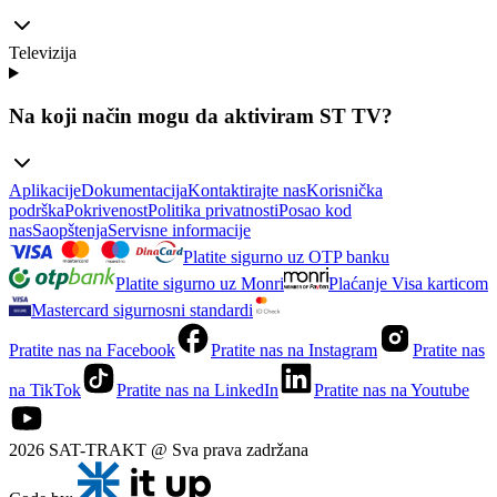
Televizija
Na koji način mogu da aktiviram ST TV?
Aplikacije
Dokumentacija
Kontaktirajte nas
Korisnička
podrška
Pokrivenost
Politika privatnosti
Posao kod
nas
Saopštenja
Servisne informacije
Platite sigurno uz OTP banku
Platite sigurno uz Monri
Plaćanje Visa karticom
Mastercard sigurnosni standardi
Pratite nas na Facebook
Pratite nas na Instagram
Pratite nas
na TikTok
Pratite nas na LinkedIn
Pratite nas na Youtube
2026 SAT-TRAKT @ Sva prava zadržana