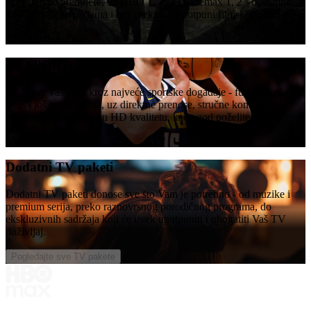
ekskluzivne premijere, uz HBO 1, 2, 3 i Cinemax 1, 2 - dostupno
24/7, uvek bez reklama i bez prekida za potpuni filmski doživljaj.
790 din. mesečno
ST SPORT
ST Sport Vas vodi kroz najveće sportske događaje - fudbal, košarku,
tenis i još mnogo toga, uz direktne prenose, stručne komentare i
nezaboravne trenutke u HD kvalitetu, kada god poželite.
590 din. mesečno
Dodatni TV paketi
Dodatni TV paketi donose sve što Vam je potrebno - od muzike i
premium serija, preko raznovrsnog porodičnog programa, do
ekskluzivnih sadržaja koji će uvek upotpuniti i obogatiti Vaš TV
doživljaj.
Pogledajte sve TV pakete