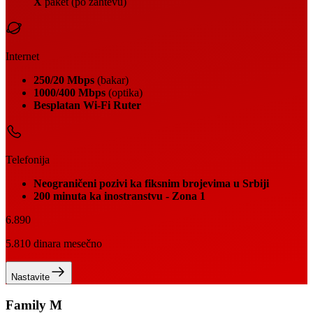
X
paket (po zahtevu)
Internet
250/20 Mbps
(bakar)
1000/400 Mbps
(optika)
Besplatan Wi-Fi Ruter
Telefonija
Neograničeni pozivi ka fiksnim brojevima u Srbiji
200 minuta ka inostranstvu - Zona 1
6.890
5.810
dinara mesečno
Nastavite
Family M