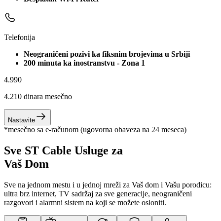
Telefonija
Neograničeni pozivi ka fiksnim brojevima u Srbiji
200 minuta ka inostranstvu - Zona 1
4.990
4.210
dinara mesečno
Nastavite
*mesečno sa e-računom (ugovorna obaveza na 24 meseca)
Sve ST Cable Usluge za
Vaš Dom
Sve na jednom mestu i u jednoj mreži za Vaš dom i Vašu porodicu:
ultra brz internet, TV sadržaj za sve generacije, neograničeni
razgovori i alarmni sistem na koji se možete osloniti.