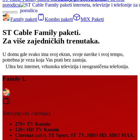
porodicu
Family paketi
Kombo paketi
MIX Paketi
ST Cable Family paketi.
Za više zajedničkih trenutaka.
U domu gde svako ima svoj ekran, svoje navike i svoj tempo,
potrebna je veza koja Vas prati bez zastoja.
Ultra brz internet, vrhunska televizija i neograničena telefonija.
Family L
Televizija
(na 3 uređaja)
270+ TV Kanala
120+ HD TV Kanala
Cinemax
paket,
ST Sport, ST TV, HBO HD, HBO MAX,