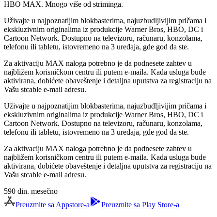
HBO MAX. Mnogo više od striminga.
Uživajte u najpoznatijim blokbasterima, najuzbudljivijim pričama i
ekskluzivnim originalima iz produkcije Warner Bros, HBO, DC i
Cartoon Network. Dostupno na televizoru, računaru, konzolama,
telefonu ili tabletu, istovremeno na 3 uređaja, gde god da ste.
Za aktivaciju MAX naloga potrebno je da podnesete zahtev u
najbližem korisničkom centru ili putem e-maila. Kada usluga bude
aktivirana, dobićete obaveštenje i detaljna uputstva za registraciju na
Vašu stcable e-mail adresu.
Uživajte u najpoznatijim blokbasterima, najuzbudljivijim pričama i
ekskluzivnim originalima iz produkcije Warner Bros, HBO, DC i
Cartoon Network. Dostupno na televizoru, računaru, konzolama,
telefonu ili tabletu, istovremeno na 3 uređaja, gde god da ste.
Za aktivaciju MAX naloga potrebno je da podnesete zahtev u
najbližem korisničkom centru ili putem e-maila. Kada usluga bude
aktivirana, dobićete obaveštenje i detaljna uputstva za registraciju na
Vašu stcable e-mail adresu.
590 din. mesečno
Preuzmite sa Appstore-a
Preuzmite sa Play Store-a