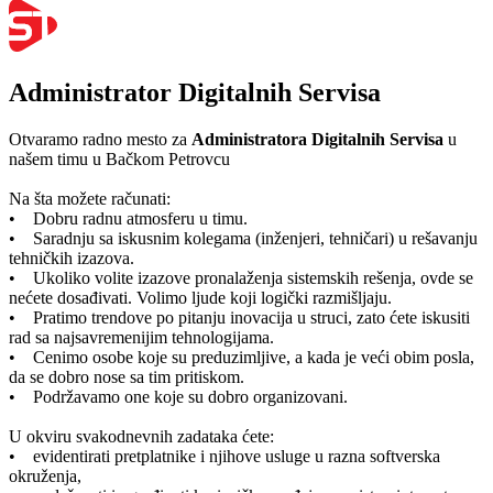
Administrator Digitalnih Servisa
Otvaramo radno mesto za
Administratora Digitalnih Servisa
u
našem timu u Bačkom Petrovcu
Na šta možete računati:
• Dobru radnu atmosferu u timu.
• Saradnju sa iskusnim kolegama (inženjeri, tehničari) u rešavanju
tehničkih izazova.
• Ukoliko volite izazove pronalaženja sistemskih rešenja, ovde se
nećete dosađivati. Volimo ljude koji logički razmišljaju.
• Pratimo trendove po pitanju inovacija u struci, zato ćete iskusiti
rad sa najsavremenijim tehnologijama.
• Cenimo osobe koje su preduzimljive, a kada je veći obim posla,
da se dobro nose sa tim pritiskom.
• Podržavamo one koje su dobro organizovani.
U okviru svakodnevnih zadataka ćete:
• evidentirati pretplatnike i njihove usluge u razna softverska
okruženja,