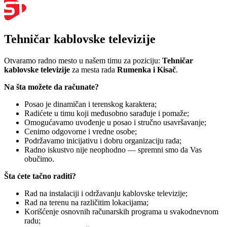
Tehničar kablovske televizije
Otvaramo radno mesto u našem timu za poziciju:
Tehničar
kablovske televizije
za mesta rada
Rumenka i Kisač
.
Na šta možete da računate?
Posao je dinamičan i terenskog karaktera;
Radićete u timu koji međusobno sarađuje i pomaže;
Omogućavamo uvođenje u posao i stručno usavršavanje;
Cenimo odgovorne i vredne osobe;
Podržavamo inicijativu i dobru organizaciju rada;
Radno iskustvo nije neophodno — spremni smo da Vas
obučimo.
Šta ćete tačno raditi?
Rad na instalaciji i održavanju kablovske televizije;
Rad na terenu na različitim lokacijama;
Korišćenje osnovnih računarskih programa u svakodnevnom
radu;