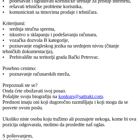
• podešavati i ugrađivati korisničke uređaje za pristup internetu,
• rešavati tehničke probleme korisnika,
• komunicirati sa timovima prodaje i tehničara.
Kriterijumi:
• srednja stručna sprema,
• iskustvo u sklapanju i podešavanju računara,
• vozačka dozvola B kategorije,
• poznavanje engleskog jezika na srednjem nivou (čitanje
tehničkih dokumentacija),
• Prebivalište na teritoriji grada Bački Petrovac.
Posebno cenimo:
• poznavanje računarskih mreža,
Prepoznali ste se?
Onda ćete obožavati svoj posao.
Pošaljite svoju biografiju na
konkurs@sattrakt.com
.
Prednost imaju oni koji dugoročno razmišljaju i koji mogu da se
posvete ovom poslu.
Ukoliko niste osoba koju tražimo ali poznajete nekoga, kome bi ova
pozicija odgovarala, molimo da prosledite naš oglas.
S poštovanjem,