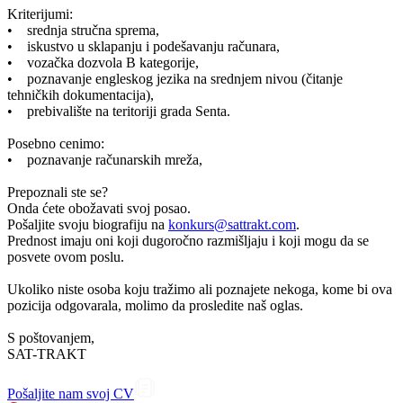
Kriterijumi:
• srednja stručna sprema,
• iskustvo u sklapanju i podešavanju računara,
• vozačka dozvola B kategorije,
• poznavanje engleskog jezika na srednjem nivou (čitanje
tehničkih dokumentacija),
• prebivalište na teritoriji grada Senta.
Posebno cenimo:
• poznavanje računarskih mreža,
Prepoznali ste se?
Onda ćete obožavati svoj posao.
Pošaljite svoju biografiju na
konkurs@sattrakt.com
.
Prednost imaju oni koji dugoročno razmišljaju i koji mogu da se
posvete ovom poslu.
Ukoliko niste osoba koju tražimo ali poznajete nekoga, kome bi ova
pozicija odgovarala, molimo da prosledite naš oglas.
S poštovanjem,
SAT-TRAKT
Pošaljite nam svoj CV