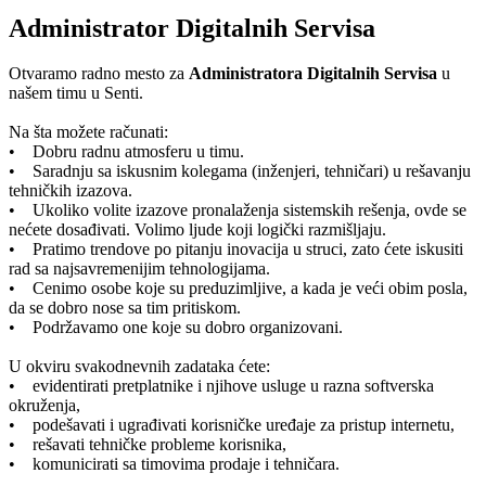
Administrator Digitalnih Servisa
Otvaramo radno mesto za
Administratora Digitalnih Servisa
u
našem timu u Senti.
Na šta možete računati:
• Dobru radnu atmosferu u timu.
• Saradnju sa iskusnim kolegama (inženjeri, tehničari) u rešavanju
tehničkih izazova.
• Ukoliko volite izazove pronalaženja sistemskih rešenja, ovde se
nećete dosađivati. Volimo ljude koji logički razmišljaju.
• Pratimo trendove po pitanju inovacija u struci, zato ćete iskusiti
rad sa najsavremenijim tehnologijama.
• Cenimo osobe koje su preduzimljive, a kada je veći obim posla,
da se dobro nose sa tim pritiskom.
• Podržavamo one koje su dobro organizovani.
U okviru svakodnevnih zadataka ćete:
• evidentirati pretplatnike i njihove usluge u razna softverska
okruženja,
• podešavati i ugrađivati korisničke uređaje za pristup internetu,
• rešavati tehničke probleme korisnika,
• komunicirati sa timovima prodaje i tehničara.