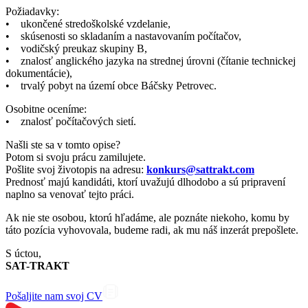
Požiadavky:
• ukončené stredoškolské vzdelanie,
• skúsenosti so skladaním a nastavovaním počítačov,
• vodičský preukaz skupiny B,
• znalosť anglického jazyka na strednej úrovni (čítanie technickej
dokumentácie),
• trvalý pobyt na území obce Báčsky Petrovec.
Osobitne oceníme:
• znalosť počítačových sietí.
Našli ste sa v tomto opise?
Potom si svoju prácu zamilujete.
Pošlite svoj životopis na adresu:
konkurs@sattrakt.com
Prednosť majú kandidáti, ktorí uvažujú dlhodobo a sú pripravení
naplno sa venovať tejto práci.
Ak nie ste osobou, ktorú hľadáme, ale poznáte niekoho, komu by
táto pozícia vyhovovala, budeme radi, ak mu náš inzerát prepošlete.
S úctou,
SAT-TRAKT
Pošaljite nam svoj CV