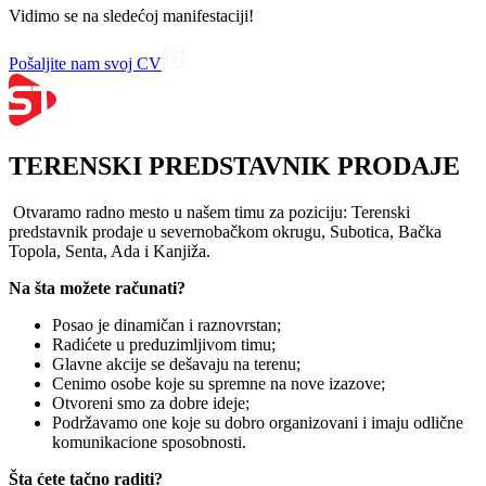
Vidimo se na sledećoj manifestaciji!
Pošaljite nam svoj CV
TERENSKI PREDSTAVNIK PRODAJE
Otvaramo radno mesto u našem timu za poziciju: Terenski
predstavnik prodaje u severnobačkom okrugu, Subotica, Bačka
Topola, Senta, Ada i Kanjiža.
Na šta možete računati?
Posao je dinamičan i raznovrstan;
Radićete u preduzimljivom timu;
Glavne akcije se dešavaju na terenu;
Cenimo osobe koje su spremne na nove izazove;
Otvoreni smo za dobre ideje;
Podržavamo one koje su dobro organizovani i imaju odlične
komunikacione sposobnosti.
Šta ćete tačno raditi?