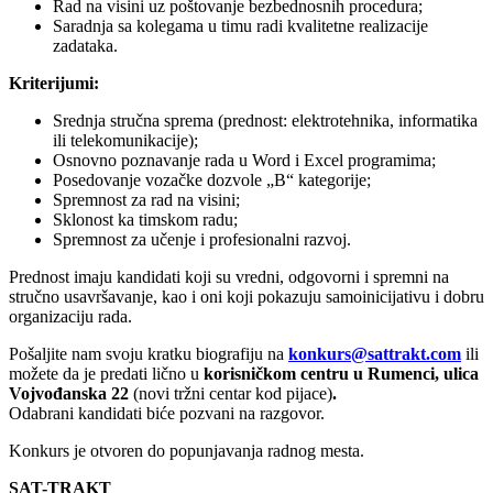
Rad na visini uz poštovanje bezbednosnih procedura;
Saradnja sa kolegama u timu radi kvalitetne realizacije
zadataka.
Kriterijumi:
Srednja stručna sprema (prednost: elektrotehnika, informatika
ili telekomunikacije);
Osnovno poznavanje rada u Word i Excel programima;
Posedovanje vozačke dozvole „B“ kategorije;
Spremnost za rad na visini;
Sklonost ka timskom radu;
Spremnost za učenje i profesionalni razvoj.
Prednost imaju kandidati koji su vredni, odgovorni i spremni na
stručno usavršavanje, kao i oni koji pokazuju samoinicijativu i dobru
organizaciju rada.
Pošaljite nam svoju kratku biografiju na
konkurs@sattrakt.com
ili
možete da je predati lično u
korisničkom centru u Rumenci, ulica
Vojvođanska 22
(novi tržni centar kod pijace)
.
Odabrani kandidati biće pozvani na razgovor.
Konkurs je otvoren do popunjavanja radnog mesta.
SAT-TRAKT