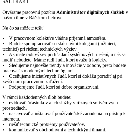
SAT-TRAKT
Otvárame pracovnú pozíciu
Administrátor digitálnych služieb
v
našom tíme v Báčskom Petrovci
Na čo sa môžete tešiť:
• V pracovnom kolektíve vládne príjemná atmosféra.
• Budete spolupracovať so skúsenými kolegami (inžinieri,
technici) pri riešení technických výziev
• Ak máte radi výzvy pri hľadaní systémových riešení, u nás sa
nudiť nebudete. Máme radi ľudí, ktorí uvažujú logicky.
• Sledujeme najnovšie trendy a inovácie v odbore, preto budete
pracovať s modernými technológiami.
• Oceňujeme iniciatívnych ľudí, ktorí si dokážu poradiť aj pri
zvýšenom pracovnom zaťažení.
• Podporujeme ľudí, ktorí sú dobre organizovaní.
V rámci každodenných úloh budete:
• evidovať účastníkov a ich služby v rôznych softvérových
prostrediach,
• nastavovať a inštalovať používateľské zariadenia na prístup k
internetu,
• riešiť technické problémy používateľov,
• komunikovať s obchodnými a technickými tímami.