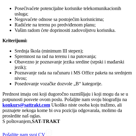
Posećivaćete potencijalne korisnike telekomunikacionih
usluga;
Negovaćete odnose sa postojećim korisnicima;
Radićete na terenu po predviđenom planu;
Vašim radom ćete doprinositi zadovoljstvu korisnika.
Kriterijumi:
Srednja škola (minimum III stepen);
Spremnost na rad na terenu i na putovanja;
Obavezno je poznavanje jezika sredine (srpski i mađarski
jezik);
Poznavanje rada na računaru i MS Office paketa na srednjem
nivou;
Posedovanje vozačke dozvole „B“ kategorije.
Prednost imaju oni koji dugoročno razmišljaju i koji mogu da se u
potpunosti posvete ovom poslu. Pošaljite nam svoju biografiju na
konkurs@sattrakt.com
Ukoliko niste osoba koju tražimo, ali
poznajete nekoga kome bi ova pozicija odgovarala, molimo da
prosledite naš oglas.
S poštovanjem,
SAT-TRAKT
Pošaljite nam svoj CV