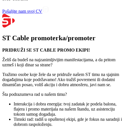
Pošaljite nam svoj CV
ST Cable promoterka/promoter
PRIDRUŽI SE ST CABLE PROMO EKIPI!
Želiš da budeš na najzanimljivijim manifestacijama, a da pritom
uzmeš i koji dinar sa strane?
Tražimo osobe koje žele da se pridruže našem ST timu na sjajnim
događajima koje podržavamo! Ako tražiš povremeni ili dodatni
dinamičan posao, voliš akciju i dobru atmosferu, javi nam se.
Šta podrazumeva rad u našem timu?
Interakcija i dobra energija: tvoj zadatak je podela balona,
flajera i promo materijala na našem štandu, uz asistenciju
tokom samog događaja.
Timski rad: radiš u opuštenoj ekipi, gde je fokus na saradnji i
dobrom raspoloženju.