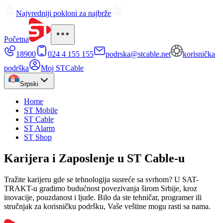
Najvredniji pokloni za najbrže
Početna
18900
024 4 155 155
podrska@stcable.net
korisnička
podrška
Moj STCable
Srpski
Home
ST Mobile
ST Cable
ST Alarm
ST Shop
Karijera i Zaposlenje u ST Cable-u
Tražite karijeru gde se tehnologija susreće sa svrhom? U SAT-
TRAKT-u gradimo budućnost povezivanja širom Srbije, kroz
inovacije, pouzdanost i ljude. Bilo da ste tehničar, programer ili
stručnjak za korisničku podršku, Vaše veštine mogu rasti sa nama.