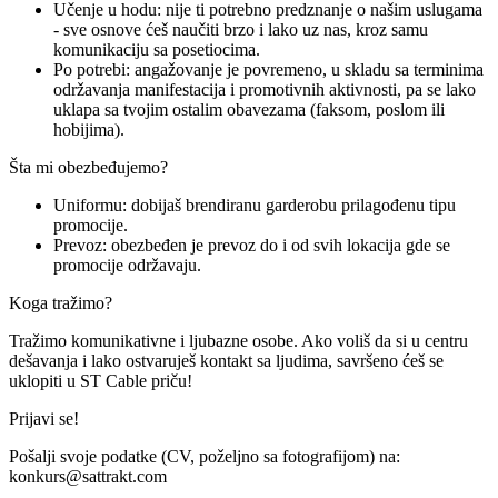
Učenje u hodu: nije ti potrebno predznanje o našim uslugama
- sve osnove ćeš naučiti brzo i lako uz nas, kroz samu
komunikaciju sa posetiocima.
Po potrebi: angažovanje je povremeno, u skladu sa terminima
održavanja manifestacija i promotivnih aktivnosti, pa se lako
uklapa sa tvojim ostalim obavezama (faksom, poslom ili
hobijima).
Šta mi obezbeđujemo?
Uniformu: dobijaš brendiranu garderobu prilagođenu tipu
promocije.
Prevoz: obezbeđen je prevoz do i od svih lokacija gde se
promocije održavaju.
Koga tražimo?
Tražimo komunikativne i ljubazne osobe. Ako voliš da si u centru
dešavanja i lako ostvaruješ kontakt sa ljudima, savršeno ćeš se
uklopiti u ST Cable priču!
Prijavi se!
Pošalji svoje podatke (CV, poželjno sa fotografijom) na:
konkurs@sattrakt.com