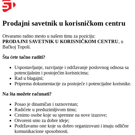
Prodajni savetnik u korisničkom centru
Otvaramo radno mesto u našem timu za poziciju:
PRODAJNI SAVETNIK U KORISNIČKOM CENTRU
, u
Bačkoj Topoli.
Šta ćete tačno raditi?
Uspostavljanje, razvijanje i održavanje poslovnog odnosa sa
potencijalnim i postojećim korisnicima;
Rad u blagajni;
Priprema dokumentacije za postojeće i potencijalne korisnike.
Na šta možete računati?
Posao je dinamičan i raznovrstan;
Radićete u preduzimljivom timu;
Cenimo osobe koje su spremne na nove izazove;
Otvoreni smo za dobre ideje;
Podržavamo one koje su dobro organizovani i imaju odlične
komunikacione sposobnosti.