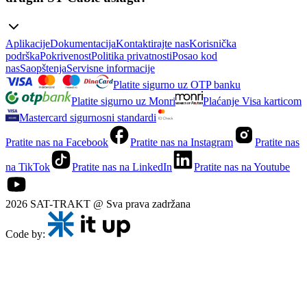
Aplikacije
Dokumentacija
Kontaktirajte nas
Korisnička
podrška
Pokrivenost
Politika privatnosti
Posao kod
nas
Saopštenja
Servisne informacije
Platite sigurno uz OTP banku
Platite sigurno uz Monri
Plaćanje Visa karticom
Mastercard sigurnosni standardi
Pratite nas na Facebook
Pratite nas na Instagram
Pratite nas
na TikTok
Pratite nas na LinkedIn
Pratite nas na Youtube
2026 SAT-TRAKT @ Sva prava zadržana
Code by: