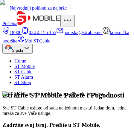
Najvredniji pokloni za najbrže
Početna
18900
024 4 155 155
podrska@stcable.net
korisnička
podrška
Moj STCable
Srpski
Home
ST Mobile
ST Cable
ST Alarm
ST Shop
Istražite ST Mobile Pakete i Pogodnosti
Sve ST Cable usluge od sada na jednom mestu! Jedan dom, jedna
mreža za sve Vaše usluge.
Zadržite svoj broj. Pređite u ST Mobile.