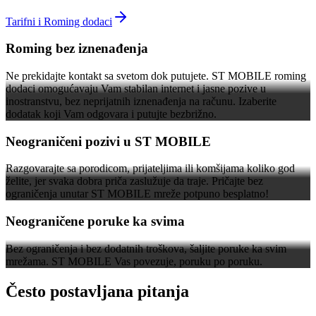
Tarifni i Roming dodaci
Roming bez iznenađenja
Ne prekidajte kontakt sa svetom dok putujete. ST MOBILE roming
dodaci omogućavaju Vam stabilan internet i jasne pozive u
inostranstvu, bez neprijatnih iznenađenja na računu. Izaberite
dodatak koji Vam odgovara i putujte bezbrižno.
Neograničeni pozivi u ST MOBILE
Razgovarajte sa porodicom, prijateljima ili komšijama koliko god
želite, jer svaka dobra priča zaslužuje da traje. Pričajte bez
ograničenja unutar ST MOBILE mreže potpuno besplatno!
Neograničene poruke ka svima
Bez ograničenja i bez dodatnih troškova, šaljite poruke ka svim
mrežama. ST MOBILE Vas povezuje, poruku po poruku.
Često postavljana pitanja