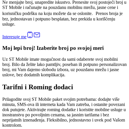
Ne menjajte broj, unapredite iskustvo. Prenesite svoj postojeći broj u
ST Mobile i računajte na pouzdanu mobilnu mrežu, jasne cene i
korisničku podršku na koju možete da se oslonite. Prenos broja je
brz, jednostavan i potpuno besplatan, bez prekida u korišćenju
usluge.
Interesuje me
Moj lepi broj! Izaberite broj po svojoj meri
Uz ST Mobile imate mogućnost da sami odaberete svoj mobilni
broj. Bilo da želite lako pamtljiv, poseban ili potpuno personalizovan
broj, mi Vam dajemo slobodu izbora, uz pouzdanu mrežu i jasne
uslove, bez dodatnih komplikacija.
Tarifni i Roming dodaci
Prilagodite svoj ST Mobile paket svojim potrebama: dodajte više
minuta, SMS-ova ili interneta kada Vam zatreba, i ostanite povezani
dok putujete. Aktivirajte roming dodatke i koristite mobilne usluge u
inostranstvu po povoljnim cenama, sa jasnim tarifama i bez
neprijatnih iznenađenja. Fleksibilno, jednostavno i uvek pod Vašom
kontrolom.