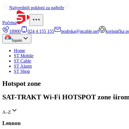
Najvredniji pokloni za najbrže
Početna
18900
024 4 155 155
podrska@stcable.net
korisnička p
Srpski
Home
ST Mobile
ST Cable
ST Alarm
ST Shop
Hotspot zone
SAT-TRAKT Wi-Fi HOTSPOT zone širom 
A–Z
Lennon