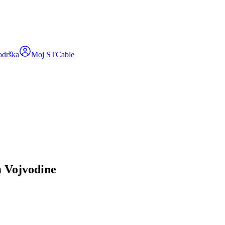
odrška
Moj STCable
Vojvodine