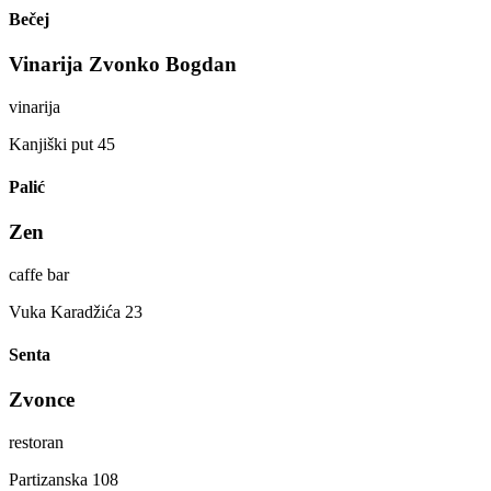
Bečej
Vinarija Zvonko Bogdan
vinarija
Kanjiški put 45
Palić
Zen
caffe bar
Vuka Karadžića 23
Senta
Zvonce
restoran
Partizanska 108