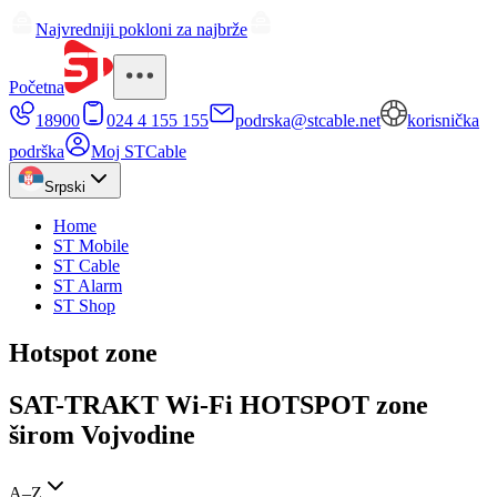
Najvredniji pokloni za najbrže
Početna
18900
024 4 155 155
podrska@stcable.net
korisnička
podrška
Moj STCable
Srpski
Home
ST Mobile
ST Cable
ST Alarm
ST Shop
Hotspot zone
SAT-TRAKT Wi-Fi HOTSPOT zone
širom Vojvodine
A–Z