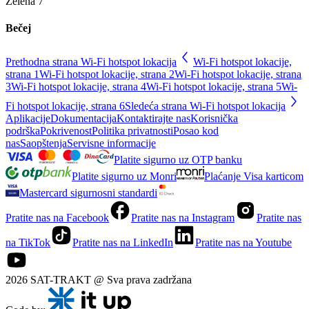
Zelena 7
Bečej
Prethodna strana Wi-Fi hotspot lokacija
Wi-Fi hotspot lokacije,
strana
1
Wi-Fi hotspot lokacije, strana
2
Wi-Fi hotspot lokacije, strana
3
Wi-Fi hotspot lokacije, strana
4
Wi-Fi hotspot lokacije, strana
5
Wi-
Fi hotspot lokacije, strana
6
Sledeća strana Wi-Fi hotspot lokacija
Aplikacije
Dokumentacija
Kontaktirajte nas
Korisnička
podrška
Pokrivenost
Politika privatnosti
Posao kod
nas
Saopštenja
Servisne informacije
Platite sigurno uz OTP banku
Platite sigurno uz Monri
Plaćanje Visa karticom
Mastercard sigurnosni standardi
Pratite nas na Facebook
Pratite nas na Instagram
Pratite nas
na TikTok
Pratite nas na LinkedIn
Pratite nas na Youtube
2026 SAT-TRAKT @ Sva prava zadržana